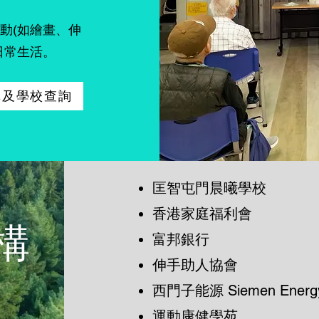
動(如繪畫、伸
日常生活。
構及學校查詢
​匡智屯門晨曦學校
​香港家庭福利會
構
富邦銀行
伸手助人協會
西門子能源 Siemen Energ
運動康健學苑