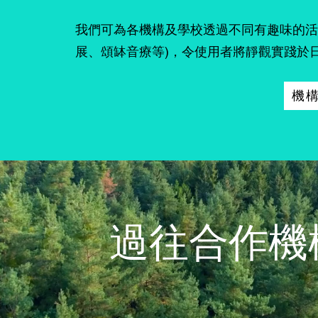
​我們可為各機構及學校透過不同有趣味的活
展、頌缽音療等)，令使用者將靜觀實踐於
機
過往合作機