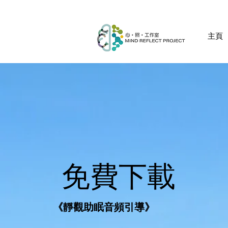
主頁
免費下載
《靜觀助眠音頻引導》