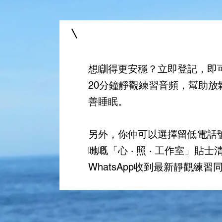
想瞓得更安穩？立即登記，即
20分鐘靜觀練習
音頻
，幫助放
善睡眠。
另外，你仲可以選擇留低電話
哋嘅「心 ‧ 照 ‧ 工作室」貼
WhatsApp收到最新靜觀練