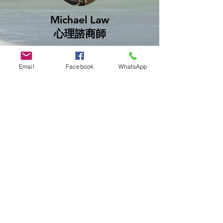
Michael Law
心理諮商師
青少年成長心理輔導
Email
Facebook
WhatsApp
家庭治療
職涯壓力
以
實證的輔導心理學治療方式和藍
本，陪伴個人探索情緒、壓力與關
係模式
，協助你更清晰地理解自
己，建立內在穩定，走向更貼近自
己的生活方向。
重視專業、安全、不評價與尊重的