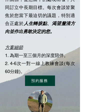
同訂立中長期目標。每次會談皆聚
焦於您當下最迫切的議題，特別適
合正處於
人生轉捩點、渴望釐清方
向並作出勇敢決定的您。
方案細節
1. 為期一至三個月的深度陪伴。
2. 4-6次一對一線上教練會談(每次
60分鐘)。
預約服務