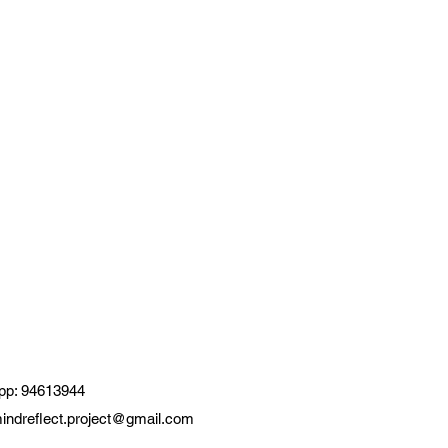
pp: 94613944
indreflect.project@gmail.com