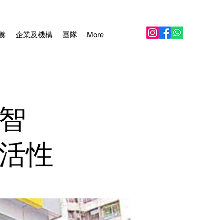
養
企業及機構
團隊
More
智
活性