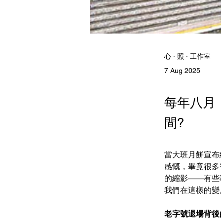
心 ‧ 照 ‧ 工作室
7 Aug 2025
每年八月
間?
當大班月餅宣布
感慨，畢竟很多
的縮影——有些事
我們在這樣的變
老字號退場背後