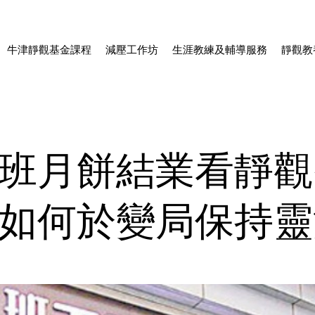
牛津靜觀基金課程
減壓工作坊
生涯教練及輔導服務
靜觀教
班月餅結業看靜觀
如何於變局保持靈