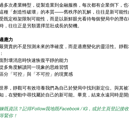
過多次產業轉型，從製造業到金融服務，每次都有企業倒下，也
這種「創造性破壞」的本質——舊秩序的瓦解，往往是新可能性
受既定框架限制可能性，而是以新鮮眼光看待每個變局中的潛在
時，往往正是另類選擇茁壯成長的契機。
適應力
最寶貴的不是預測未來的準確度，而是適應變化的靈活性。靜觀
：
面對壞消息時快速恢復平靜的能力
從多角度解讀同一現象的思維習慣
區分「可控」與「不可控」的現實感
世界，靜觀可有效培養我們為自己於變局中找到新定位。與其被
知，在變動中尋找屬於自己的新可能。畢竟，結束永遠同時是開
既資訊？記得Follow我地既Facebook / IG，或於主頁登記
等緊你！