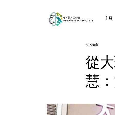
主頁
< Back
從大
慧：