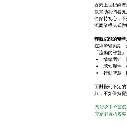
香港上世紀經歷
觀幫助我們看見
們保持初心，不
流商業模式式微
靜觀賦能的變革
在經濟變動期，
「流動的智慧」
情緒調節：
認知彈性：
行動智慧：
面對變幻不定的
緒，不如保持覺
想知更多心靈鍛鍊
Previous
有更多實用攻略