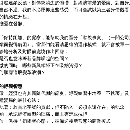
引發連鎖反應：對傳統消逝的惋惜、對經濟前景的憂慮、對自身
自然不過。我們不必壓抑這些感受，而可嘗試以第三者身份觀看
的情緒在升起」
擔憂在發酵」
「保持距離」的覺察，能幫助我們區分「客觀事實」（一間公司
業而變得窮困）。當我們能看清思維的運作模式，就不會被單一
靜地分析及對眼前處境作出回應：
是否也意味著新品牌崛起的空間？
微的同時，哪些新興領域正在吸納資源？
何順應這股變革浪潮？
的靜觀智慧
環，經濟也有其新陳代謝的節奏。靜觀練習中培養「不執著」及
種變局的最佳心法：
執著：欣賞老字號的貢獻，但不陷入「必須永遠存在」的執念
納：承認經濟轉型的陣痛，而非否定或抗拒
放：保持「初學者心態」，準備迎接新形態的商業模式