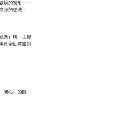
處境的投射⋯⋯
自身的想法：
結業）與「主觀
事件牽動整體判
「初心」的態