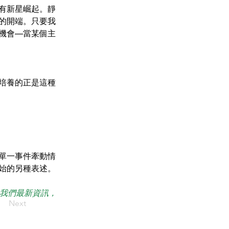
有新星崛起。靜
的開端。只要我
機會—當某個主
培養的正是這種
單一事件牽動情
始的另種表述。
接收我們最新資訊，
Next