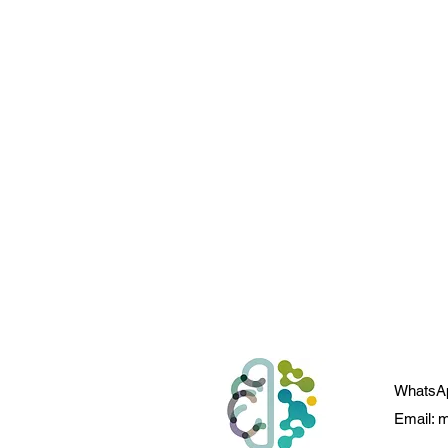
WhatsA
Email:
m