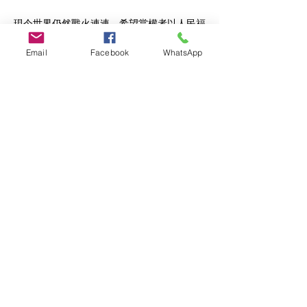
現今世界仍然戰火連連，希望當權者以人民福
祉為先，以愛為世人真正的和平及平安努力。
Previous
Next
Email
Facebook
WhatsApp
最新心靈健康及課程資訊
登記