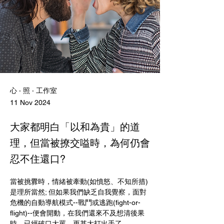
心 ‧ 照 ‧ 工作室
11 Nov 2024
大家都明白「以和為貴」的道
理，但當被撩交嗌時，為何仍會
忍不住還口?
當被挑釁時，情緒被牽動(如憤怒、不知所措)
是理所當然; 但如果我們缺乏自我覺察，面對
危機的自動導航模式--戰鬥或逃跑(fight-or-
flight)--便會開動，在我們還來不及想清後果
時，已經破口大罵，更甚大打出手了。