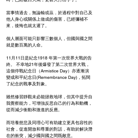
當事情過去，無論輸或
贏，
於過程中對自己及
他人身心或關係上做成的傷害，已經彌補不
來，後悔也就太遲了。
個人層面可能只影響三數個人，但國與國之間
就是數百萬的人命。
11月11日是紀念1918 年第一次世界大戰的告
終。 不幸地21年後爆發了第二次世界大戰，
這個停戰紀念日（Armistice Day）亦逐漸演
變成和平紀念日(Remembrance Day)，拓闊
了紀念的戰事及對象。
雖然修習靜觀未必能拯救地球，但其中提升自
我覺察能力，可增強反思自己的行為和動機，
從而減少衝動和激進的反應。
而培養慈悲及同理心可有助建立更具包容性的
社會，促進開放和尊重的對話，有助於解決潛
在的衝突，減少國與國之間既敵意。